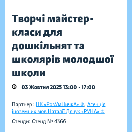
Творчі майстер-
класи для
дошкільнят та
школярів молодшої
школи
03 Жовтня 2025 13:00 - 17:00
Партнер :
НК «РозУмНичкА» ®
,
Агенція
іноземних мов Наталії Дячук «РУНА» ®
Стенди:
Стенд № 436б