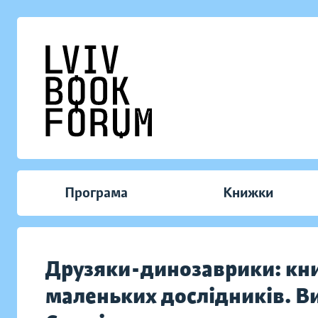
Програма
Книжки
Друзяки-динозаврики: кн
маленьких дослідників. В