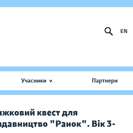
EN
Учасники
Партнери
ижковий квест для
идавництво "Ранок". Вік 3-