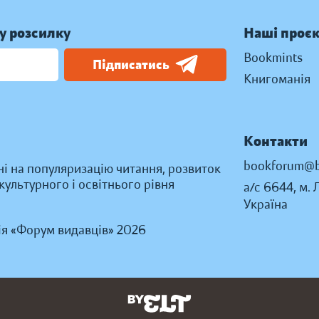
у розсилку
Наші проє
Bookmints
Підписатись
Книгоманія
Контакти
bookforum@b
ні на популяризацію читання, розвиток
ультурного і освітнього рівня
а/с 6644, м. 
Україна
ія «Форум видавців» 2026