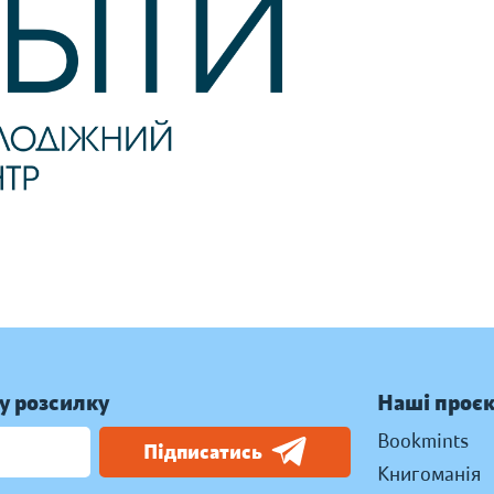
у розсилку
Наші проє
Bookmints
Підписатись
Книгоманія