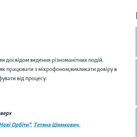
им досвідом ведення різноманітних подій.
як працювати з мікрофоном,викликати довіру в
фувати від процесу.
оверх
Нові Орбіти"
.
Тетяна Шимкович.