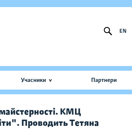
EN
Учасники
Партнери
 майстерності. КМЦ
іти". Проводить Тетяна