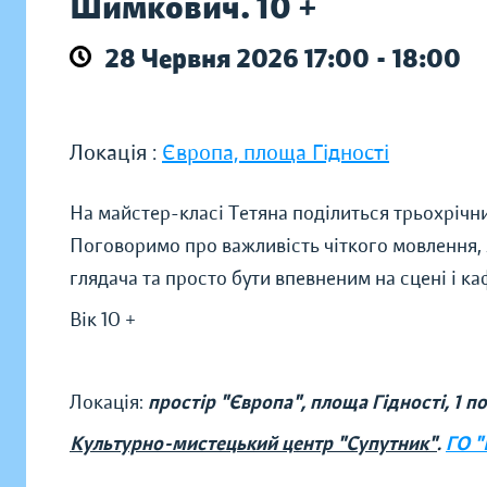
Шимкович. 10 +
28 Червня 2026 17:00 - 18:00
Локація :
Європа, площа Гідності
На майстер-класі Тетяна поділиться трьохрічн
Поговоримо про важливість чіткого мовлення, 
глядача та просто бути впевненим на сцені і ка
Вік 10 +
Локація:
простір "Європа", площа Гідності, 1 п
Культурно-мистецький центр "Супутник"
.
ГО "