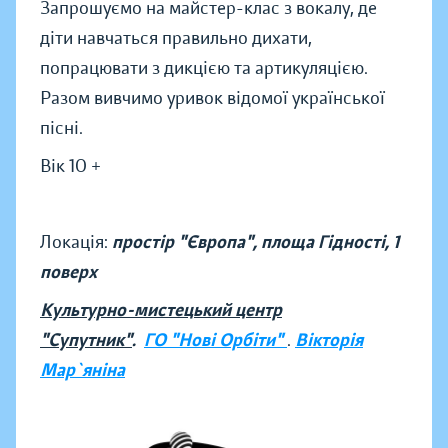
Запрошуємо на майстер-клас з вокалу, де
діти навчаться правильно дихати,
попрацювати з дикцією та артикуляцією.
Разом вивчимо уривок відомої української
пісні.
Вік 10 +
Локація:
простір "Європа", площа Гідності, 1
поверх
Культурно-мистецький центр
"Супутник"
.
ГО "Нові Орбіти"
.
Вікторія
Мар`яніна