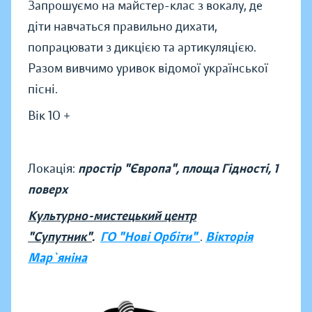
Запрошуємо на майстер-клас з вокалу, де
діти навчаться правильно дихати,
попрацювати з дикцією та артикуляцією.
Разом вивчимо уривок відомої української
пісні.
Вік 10 +
Локація:
простір "Європа", площа Гідності, 1
поверх
Культурно-мистецький центр
"Супутник"
.
ГО "Нові Орбіти"
.
Вікторія
Мар`яніна