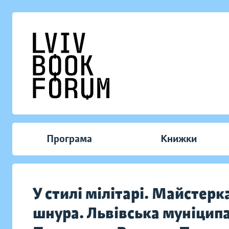
Програма
Книжки
У стилі мілітарі. Майстерка
шнура. Львівська муніципал