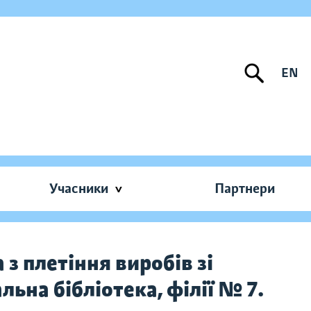
EN
Учасники
Партнери
 з плетіння виробів зі
ьна бібліотека, філії № 7.