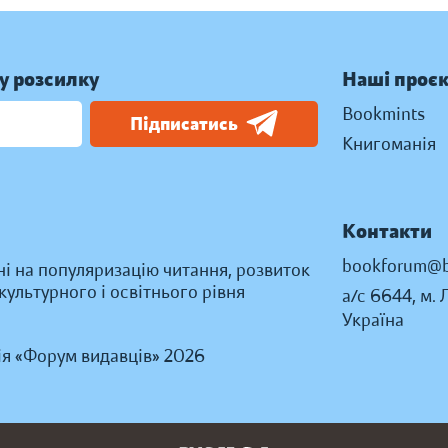
у розсилку
Наші проє
Bookmints
Підписатись
Книгоманія
Контакти
bookforum@b
ні на популяризацію читання, розвиток
ультурного і освітнього рівня
а/с 6644, м. 
Україна
ія «Форум видавців» 2026