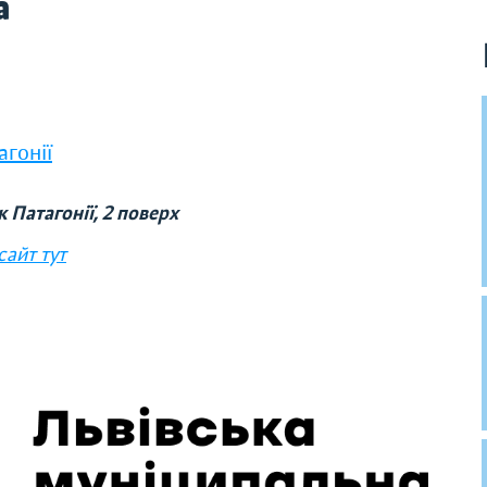
а
гонії
 Патагонії, 2 поверх
сайт тут