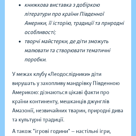
книжкова виставка з добіркою
літератури про країни Південної
Америки, її історію, традиції та природні
особливості;
творчі майстерки, де діти зможуть
малювати та створювати тематичні
поробки.
У межах клубу «Леодослідники» діти
вирушать у захопливу мандрівку Південною
Америкою: дізнаються цікаві факти про
країни континенту, мешканців джунглів
Амазонії, незвичайних тварин, природні дива
та культурні традиції.
А також "ігрові години" — настільні ігри,