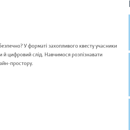
 безпечно? У форматі захопливого квесту учасники
ки й цифровий слід. Навчимося розпізнавати
айн-простору.