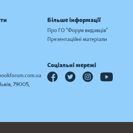
кти
Більше інформації
Про ГО “Форум видавців”
Презентаційні матеріали
Соціальні мережі
ookforum.com.ua
Львів, 79005,