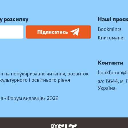
у розсилку
Наші проє
Bookmints
Підписатись
Книгоманія
Контакти
bookforum@b
ні на популяризацію читання, розвиток
ультурного і освітнього рівня
а/с 6644, м. 
Україна
ія «Форум видавців» 2026