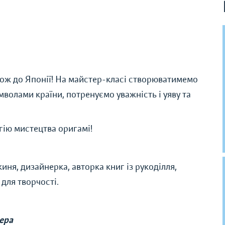
рож до Японії! На майстер-класі створюватимемо
мволами країни, потренуємо уважність і уяву та
гію мистецтва оригамі!
ня, дизайнерка, авторка книг із рукоділля,
для творчості.
зера