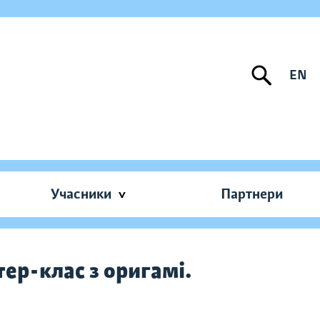
EN
Учасники
Партнери
ер-клас з оригамі.