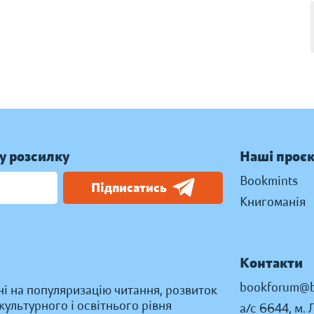
у розсилку
Наші проє
Bookmints
Підписатись
Книгоманія
Контакти
bookforum@b
ні на популяризацію читання, розвиток
ультурного і освітнього рівня
а/с 6644, м. 