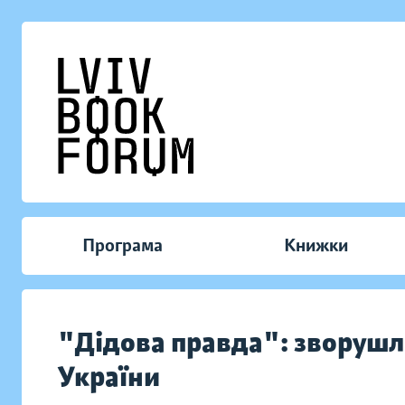
Програма
Книжки
"Дідова правда": зворушлив
України