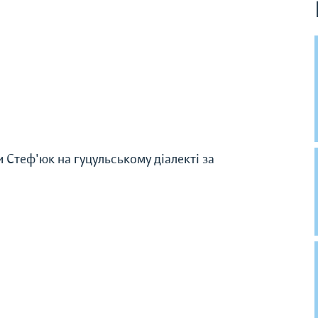
 Стеф'юк на гуцульському діалекті за