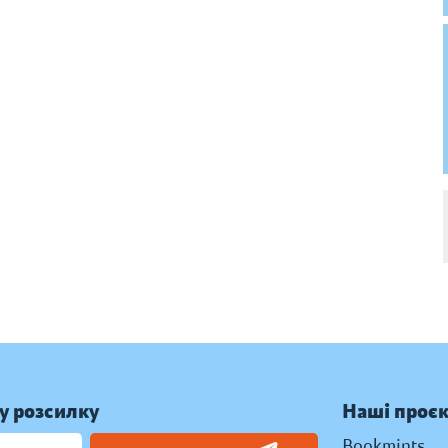
у розсилку
Наші проє
Bookmints