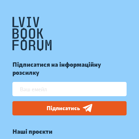
Підписатися на інформаційну
розсилку
Підписатись
Наші проєкти