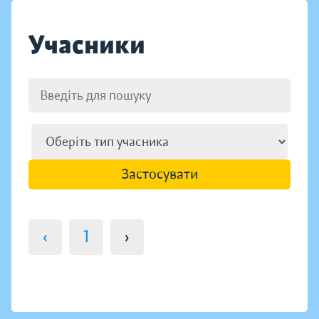
Учасники
Застосувати
‹
1
›