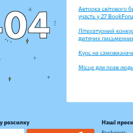
Авторка світового б
участь у 27 BookFor
Літературний конку
дитячих письменник
Курс на самовизнач
Місце для прав люди
у розсилку
Наші проє
Bookmints