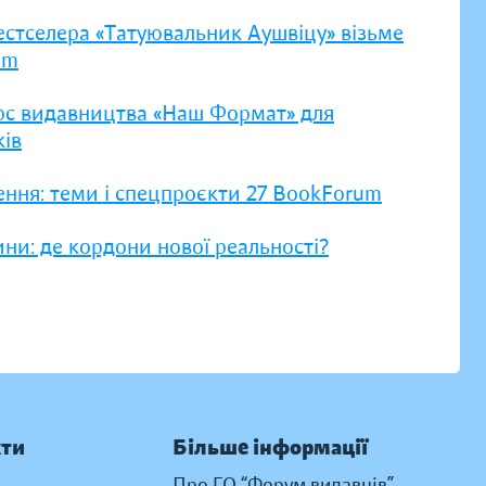
естселера «Татуювальник Аушвіцу» візьме
um
рс видавництва «Наш Формат» для
ів
ення: теми і спецпроєкти 27 BookForum
ни: де кордони нової реальності?
кти
Більше інформації
Про ГО “Форум видавців”