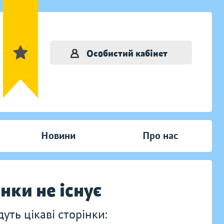
Особистий кабінет
Новини
Про нас
інки не існує
ть цікаві сторінки: