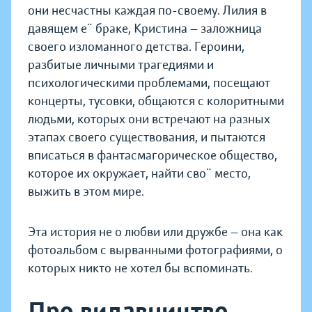
они несчастны каждая по-своему. Лилия в
давящем её браке, Кристина — заложница
своего изломанного детства. Героини,
разбитые личными трагедиями и
психологическими проблемами, посещают
концерты, тусовки, общаются с колоритными
людьми, которых они встречают на разных
этапах своего существования, и пытаются
вписаться в фантасмагорическое общество,
которое их окружает, найти своё место,
выжить в этом мире.
Эта история не о любви или дружбе — она как
фотоальбом с вырванными фотографиями, о
которых никто не хотел бы вспоминать.
Про видавництво