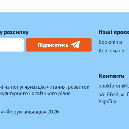
у розсилку
Наші проє
Bookmints
Підписатись
Книгоманія
Контакти
bookforum@b
ні на популяризацію читання, розвиток
ультурного і освітнього рівня
а/с 6644, м. 
Україна
ія «Форум видавців» 2026