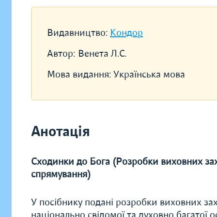
Видавництво:
Кондор
Автор:
Венета Л.С.
Мова видання:
Українська мова
Анотація
Сходинки до Бога (Розробки виховних зах
спрямування)
У посібнику подані розробки виховних зах
національно свідомої та духовно багатої о