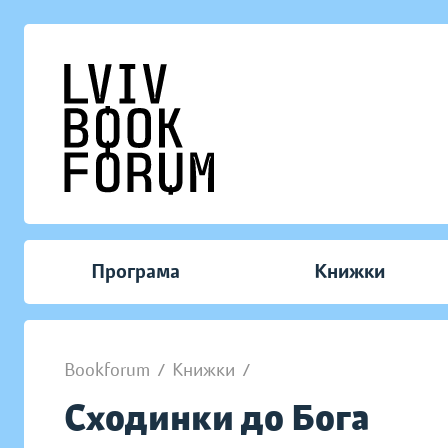
Програма
Книжки
Bookforum
/
Книжки
/
Сходинки до Бога