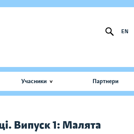
EN
Учасники
Партнери
і. Випуск 1: Малята