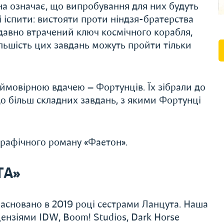
 на означає, що випробування для них будуть
 іспити: вистояти проти ніндзя-братерства
и давно втрачений ключ космічного корабля,
ільшість цих завдань можуть пройти тільки
еймовірною вдачею — Фортунців. Їх зібрали до
о більш складних завдань, з якими Фортунці
 графічного роману «Фаетон».
TA»
асновано в 2019 році сестрами Ланцута. Наша
цензіями IDW, Boom! Studios, Dark Horse