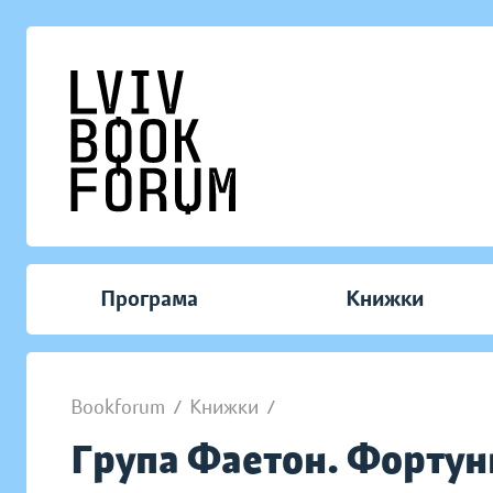
Програма
Книжки
Bookforum
/
Книжки
/
Група Фаетон. Фортунц