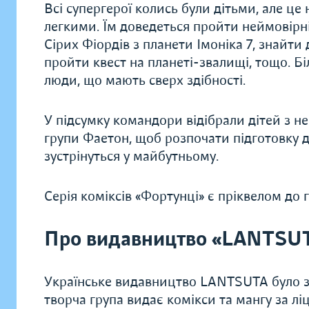
Всі супергерої колись були дітьми, але це
легкими. Їм доведеться пройти неймовірні
Сірих Фіордів з планети Імоніка 7, знайт
пройти квест на планеті-звалищі, тощо. Б
люди, що мають сверх здібності.
У підсумку командори відібрали дітей з н
групи Фаетон, щоб розпочати підготовку д
зустрінуться у майбутньому.
Серія коміксів «Фортунці» є пріквелом до
Про видавництво «LANTSU
Українське видавництво LANTSUTA було з
творча група видає комікси та мангу за лі