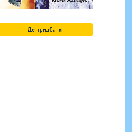
Де придбати