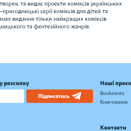
творює та видає проекти коміксів українських
-пригодницькі серії коміксів для дітей та
анах видання тільки найкращих коміксів
дницького та фентезійного жанрів.
у розсилку
Наші проє
Bookmints
Підписатись
Книгоманія
Контакти