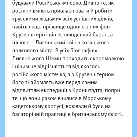
будували Російську імперію. Дивно те, як
росіяни вміють привласнювати й робити
«русскими людьми» всіх успішних діячів,
навіть якщо прізвище одного з них фон
Крузенштерн і він естляндський барон, а
іншого — Лисянський і він з козацького
полкового міста. В усіх біографіях
Лисянського Ніжин проходить скоромовкою
і нічим не відрізняється від якогось
російського містечка, а з Крузенштерном
його знайомлять вже перед самим
відплиттям експедиції з Кронштадта, попри
те, що вони разом вчилися в Морському
кадетському корпусі, воювали й були на
багаторічній практиці в британському флоті.