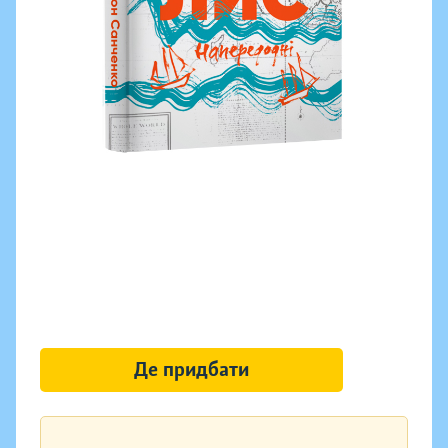
Де придбати