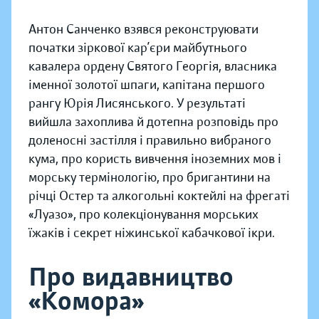
Антон Санченко взявся реконструювати
початки зіркової кар’єри майбутнього
кавалера ордену Святого Георгія, власника
іменної золотої шпаги, капітана першого
рангу Юрія Лисянського. У результаті
вийшла захоплива й дотепна розповідь про
доленосні застілля і правильно вибраного
кума, про користь вивчення іноземних мов і
морську термінологію, про бригантини на
річці Остер та алкогольні коктейлі на фрегаті
«Луазо», про колекціонування морських
їжаків і секрет ніжинської кабачкової ікри.
Про видавництво
«Комора»