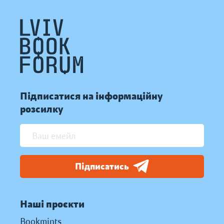
Підписатися на інформаційну
розсилку
Підписатись
Наші проєкти
Bookmints