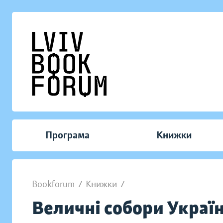
Програма
Книжки
Bookforum
/
Книжки
/
Величні собори Украї