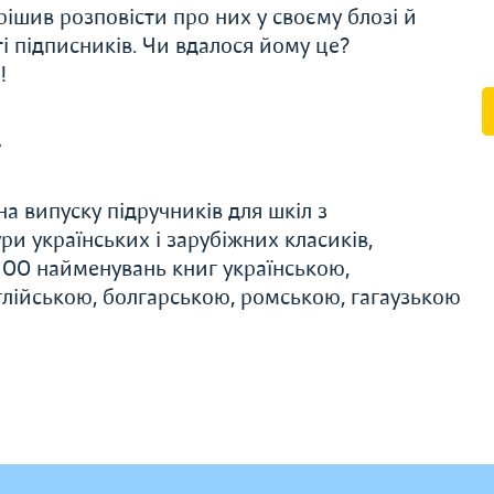
рішив розповісти про них у своєму блозі й
і підписників. Чи вдалося йому це?
я!
»
а випуску підручників для шкіл з
и українських і зарубіжних класиків,
 100 найменувань книг українською,
лійською, болгарською, ромською, гагаузькою