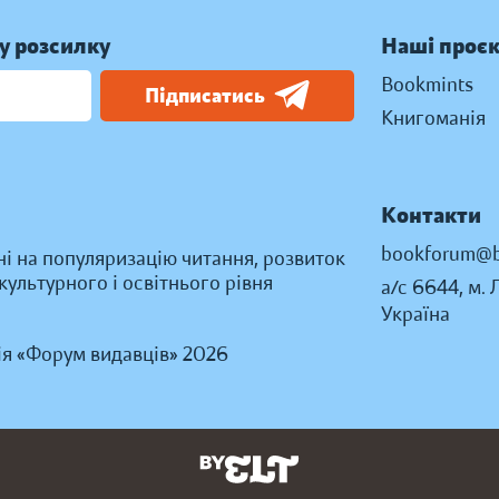
у розсилку
Наші проє
Bookmints
Підписатись
Книгоманія
Контакти
bookforum@b
ні на популяризацію читання, розвиток
ультурного і освітнього рівня
а/с 6644, м. 
Україна
ія «Форум видавців» 2026