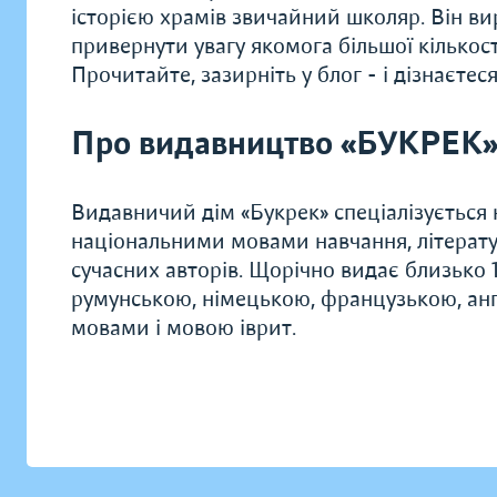
історією храмів звичайний школяр. Він ви
привернути увагу якомога більшої кількост
Прочитайте, зазирніть у блог - і дізнаєтес
Про видавництво «БУКРЕК
Видавничий дім «Букрек» спеціалізується н
національними мовами навчання, літератур
сучасних авторів. Щорічно видає близько
румунською, німецькою, французькою, анг
мовами і мовою іврит.