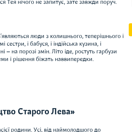
уся Тея нічого не запитує, зате завжди поруч.
 з’являються люди з колишнього, теперішнього і
 сестри, і бабуся, і індійська кузина, і
ні — на порозі змін. Літо іде, ростуть гарбузи
еми і рішення біжать наввипередки.
тво Старого Лева»
сієї родини. Усі, від наймолодшого до