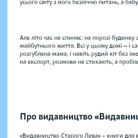
усього світу з його безліччю питань, а баб
Але літо час не спиняє: на порозі будинку
майбутнього життя. Всі у цьому домі — і самі
розгублена мама, і навіть рудий кіт без іме
на експорт, розмови не стихають, а пробл
Про видавництво «Видавниц
«Видавництво Старого Лева» – книги для в