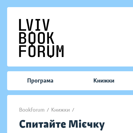
Програма
Книжки
Bookforum
/
Книжки
/
Спитайте Мієчку