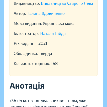
Видавництво:
Видавництво Старого Лева
Автор:
Галина Вдовиченко
Мова видання:
Українська мова
Іллюстратор:
Наталя Гайда
Рік видання:
2021
Обкладинка:
тверда
Кількість сторінок:
168
Анотація
«36 і 6 котів-рятувальників» – нова, уже
четверта за ліком книжка котячої епопеї