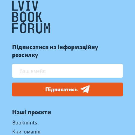
Підписатися на інформаційну
розсилку
Підписатись
Наші проєкти
Bookmints
Книгоманія