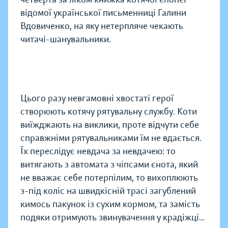
відомої української письменниці Галини
Вдовиченко, на яку нетерпляче чекають
читачі-шанувальники.
Цього разу невгамовні хвостаті герої
створюють котячу рятувальну службу. Коти
виїжджають на виклики, проте відчути себе
справжніми рятувальниками їм не вдається.
Їх переслідує невдача за невдачею: то
витягають з автомата з чіпсами єнота, який
не вважає себе потерпілим, то вихоплюють
з-під коліс на швидкісній трасі загублений
кимось пакунок із сухим кормом, та замість
подяки отримують звинувачення у крадіжці…