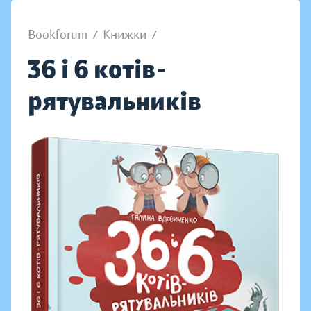
Bookforum
/
Книжки
/
36 і 6 котів-
рятувальників