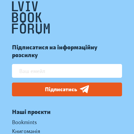
Підписатися на інформаційну
розсилку
Підписатись
Наші проєкти
Bookmints
Книгоманія