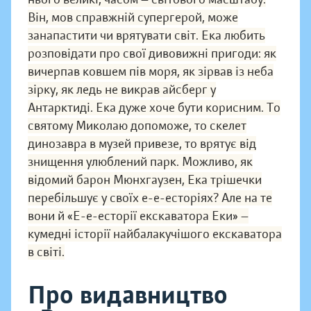
Він, мов справжній супергерой, може
занапастити чи врятувати світ. Ека любить
розповідати про свої дивовижні пригоди: як
вичерпав ковшем пів моря, як зірвав із неба
зірку, як ледь не викрав айсберг у
Антарктиді. Ека дуже хоче бути корисним. То
святому Миколаю допоможе, то скелет
динозавра в музей привезе, то врятує від
знищення улюблений парк. Можливо, як
відомий барон Мюнхгаузен, Ека трішечки
перебільшує у своїх е-е-есторіях? Але на те
вони й «Е-е-есторії екскаватора Еки» —
кумедні історії найбалакучішого екскаватора
в світі.
Про видавництво