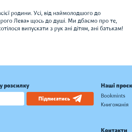
сієї родини. Усі, від наймолодшого до
рого Лева» щось до душі. Ми дбаємо про те,
тілося випускати з рук ані дітям, ані батькам!
у розсилку
Наші проє
Bookmints
Підписатись
Книгоманія
Контакти