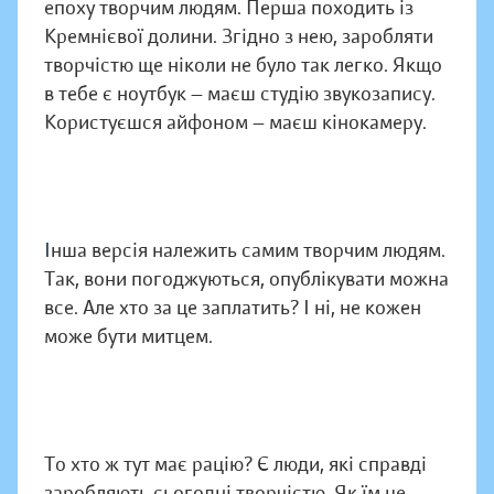
епоху творчим людям. Перша походить із
Кремнієвої долини. Згідно з нею, заробляти
творчістю ще ніколи не було так легко. Якщо
в тебе є ноутбук — маєш студію звукозапису.
Користуєшся айфоном — маєш кінокамеру.
І
нша версія належить самим творчим людям.
Так, вони погоджуються, опублікувати можна
все. Але хто за це заплатить? І ні, не кожен
може бути митцем.
То хто ж тут має рацію? Є люди, які справді
заробляють сьогодні творчістю. Як їм це