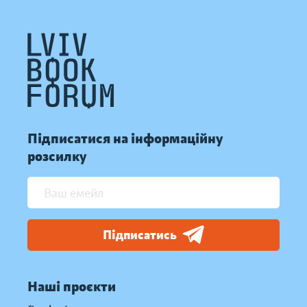
Підписатися на інформаційну
розсилку
Підписатись
Наші проєкти