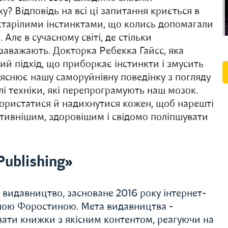
у? Відповідь на всі ці запитання криється в
старілими інстинктами, що колись допомагали
Але в сучасному світі, де стільки
заважають. Докторка Ребекка Гайсс, яка
ий підхід, що приборкає інстинкти і змусить
пояснює нашу саморуйнівну поведінку з погляду
лі техніки, які перепрограмують наш мозок.
користатися й надихнутися кожен, щоб нарешті
ктивнішим, здоровішим і свідомо поліпшувати
ublishing»
е видавництво, засноване 2016 року інтернет-
ною Форостиною. Мета видавництва -
вати книжки з якісним контентом, реагуючи на