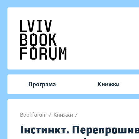
Програма
Книжки
Bookforum
/
Книжки
/
Інстинкт. Перепрошив