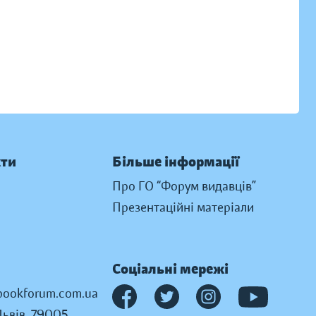
кти
Більше інформації
Про ГО “Форум видавців”
Презентаційні матеріали
Соціальні мережі
ookforum.com.ua
Львів, 79005,