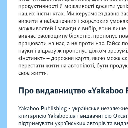
продуктивності й можливості досягти успіх
наших інстинктах. Ми керуємося давно за
вижити в небезпечних і жорстоких умовах. 
можливостей і завжди є вибір, вони лише 
вивчає еволюційну біологію, пропонує нов
працювати на нас, а не проти нас. Гайсс 
науки і відразу ж пропонує цілком зрозумі
«Інстинкт» — дорожня карта, якою може с
перестати жити на автопілоті, бути проду
своє життя.
Про видавництво «Yakaboo P
Yakaboo Publishing - українське незалежн
книгарнею Yakaboo.ua і видавчинею Окса
підтримувати українських авторів та вида