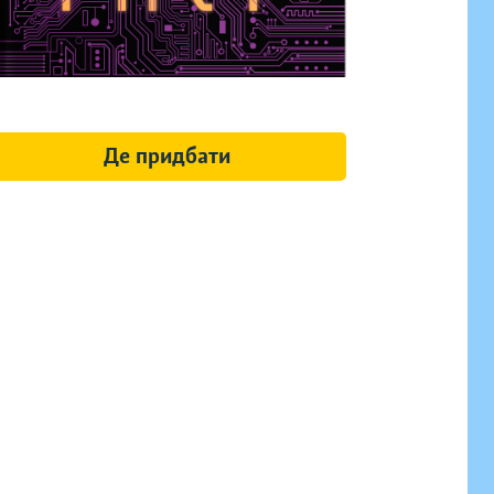
Де придбати