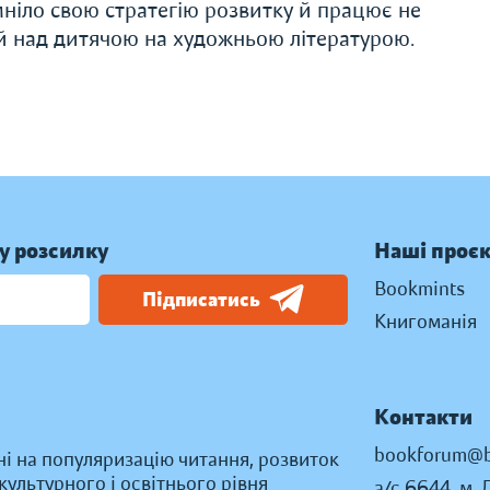
змніло свою стратегію розвитку й працює не
 й над дитячою на художньою літературою.
у розсилку
Наші проє
Bookmints
Підписатись
Книгоманія
Контакти
bookforum@b
ні на популяризацію читання, розвиток
ультурного і освітнього рівня
а/с 6644, м. 