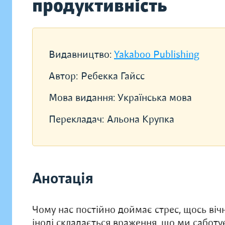
продуктивність
Видавництво:
Yakaboo Publishing
Автор:
Ребекка Гайсс
Мова видання:
Українська мова
Перекладач:
Альона Крупка
Анотація
Чому нас постійно доймає стрес, щось віч
іноді складається враження, що ми сабот