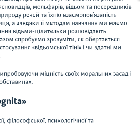
ясновидців, мольфарів, відьом та посередників
рироду речей та їхню взаємопов’язаність
иця, а завдяки її методам навчання ми маємо
хання відьми-цілительки розповідають
Разом спробуємо зрозуміти, як обертається
тосування «відьомської тіні» і чи здатні ми
.
ипробовуючи міцність своїх моральних засад і
 обставинах.
gnita»
, філософської, психологічної та