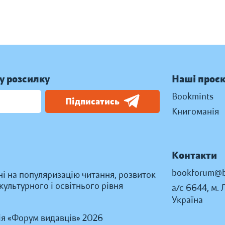
у розсилку
Наші проє
Bookmints
Підписатись
Книгоманія
Контакти
bookforum@b
ні на популяризацію читання, розвиток
ультурного і освітнього рівня
а/с 6644, м. 
Україна
ія «Форум видавців» 2026