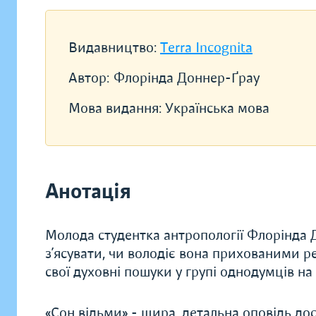
Видавництво:
Terra Incognita
Автор:
Флорінда Доннер-Ґрау
Мова видання:
Українська мова
Анотація
Молода студентка антропології Флорінда 
з’ясувати, чи володіє вона прихованими 
свої духовні пошуки у групі однодумців на
«Сон відьми» - щира, детальна оповідь дос