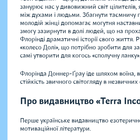
занурює нас у дивовижний світ цілителів, 
між духами і людьми. Збагнути таємничу п
молодій жінці допомагає могутня наставн
змогу зазирнути в долі людей, що на про
Флорінді драматичні історії свого життя. 
«колесо Долі», що потрібно зробити для зас
самі утворити для когось «сполучну ланку»
Флорінда Доннер-Ґрау іде шляхом воїна, в
стійкість звичного світогляду в незвичних
Про видавництво «Terra Inco
Перше українське видавництво езотеричної
мотиваційної літератури.