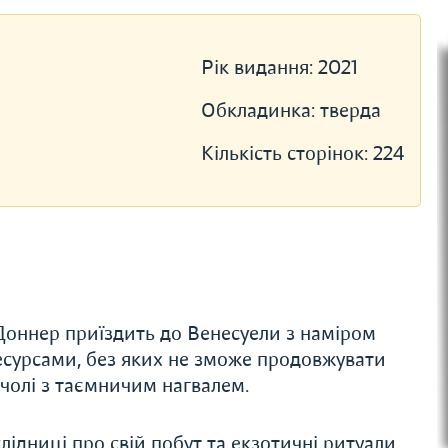
Рік видання:
2021
Обкладинка:
тверда
Кількість сторінок:
224
Доннер приїздить до Венесуели з наміром
ресурсами, без яких не зможе продовжувати
 чолі з таємничим нагвалем.
лідниці про свій побут та екзотичні ритуали