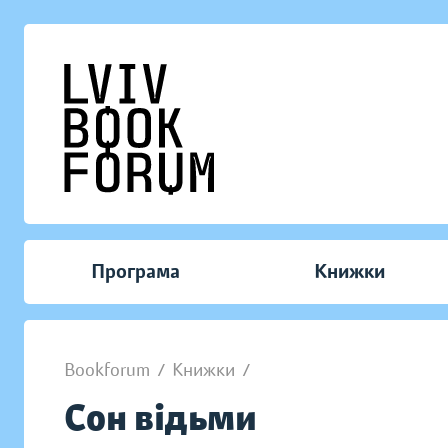
Програма
Книжки
Bookforum
/
Книжки
/
Сон відьми