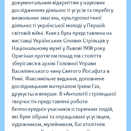
документальним відкриттям у наукових
дослідженнях діяльності усусів та перебігу
визвольних змагань, культурологічної
діяльності української молоді у Першій
світовій війні. Книга була представлена на
виставці Українських Січових Стрільців у
Національному музеї у Львові 1918 року.
Оригінал протягом понад пів століття
зберігався в архіві Головної Управи
Василіянського чину Святого Йосафата в
Римі. Факсимільне видання, доповнене
дослідницьким матеріалом Ірини Гах,
друкується вперше. В «Антолоґії стрілецької
творчості» представлені роботи
безпосередніх учасників історичних подій,
які були зібрані та опрацьовані усусівцем,
художником, музейником, багатолітнім