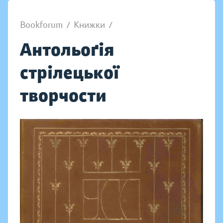
Bookforum
/
Книжки
/
Антольоґія
стрілецької
творчости