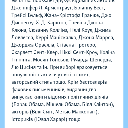
емпатію. BookChef друкує відоміших авторів:
Дженніфер Л. Арментраут, Бріанну Вест,
Трейсі Вульф, Жана-Крістофа Гранже, Джо
Диспензу, Х. Д. Карлтон, Тревіса Джона
Клюна, Сюзанну Коллінз, Тіллі Коул, Джима
Ловлесса, Керрі Маніскалко, Джона Маррса,
Джорджа Орвелла, Стівена Протеро,
Скарлетт Сент-Клер, Ніккі Сент-Кроу, Коліна
Тіппінга, Мосян Тонсьов, Річарда Шеперда,
Лю Цисіня та ін. При виборі враховується
популярність книги у світі, сюжет,
авторський стиль тощо. Крім бестселерів
фахових письменників, видавництво
випускає книги відомих політичних діячів
(Барак Обама, Мішель Обама, Білл Клінтон),
акторів (Вілл Сміт, Метью Макконагі),
істориків (Ювал Харарі) тощо