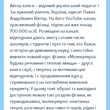
Автор книги — відомий український педагог і
Заслужений учитель України, одесит Павло
Андрійович Віктор. На його YouTube-канал,
присвячений фізиці, підписані вже понад
700 000 осіб. Розміщені на каналі
відеоуроки дають змогу сотням тисяч
школярів, студентів і просто тим, хто бажає
осягнути цю дивовижну науку, самостійно
вивчити повний курс фізики. «Молекулярна
будова речовини і теплові явища» — друга
книга серії, створена за мотивами цих
відеоуроків, і є продовженням курсу,
спрямованого на поглиблене вивчення
предмету. У цьому томі зібрані та викладені
доступною мовою такі розділи фізики, як
термодинаміка, молекулярно-кінетична
теорія, розглянуті властивості парів, рідин і