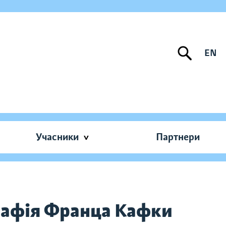
EN
Учасники
Партнери
графія Франца Кафки