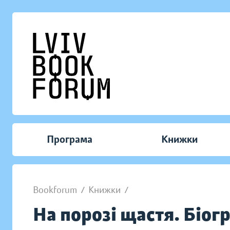
Програма
Книжки
Bookforum
/
Книжки
/
На порозі щастя. Біо