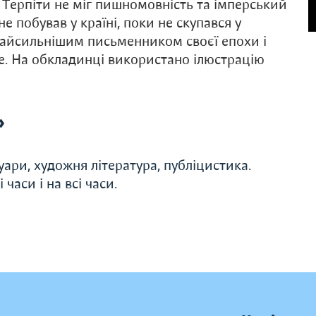
. Терпіти не міг пишномовність та імперський
не побував у країні, поки не скупався у
о, найсильнішим письменником своєї епохи і
е. На обкладинці використано ілюстрацію
»
уари, художня література, публіцистика.
часи і на всі часи.