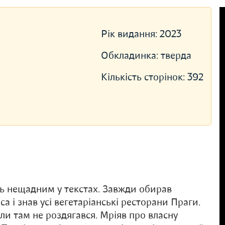
Рік видання:
2023
Обкладинка:
тверда
Кількість сторінок:
392
еть нещадним у текстах. Завжди обирав
яса і знав усі вегетаріанські ресторани Праги.
коли там не роздягався. Мріяв про власну