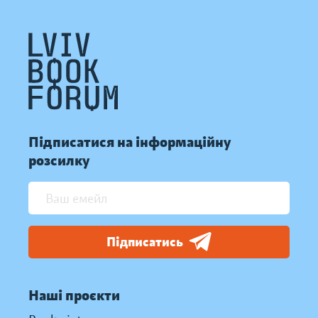
Підписатися на інформаційну
розсилку
Підписатись
Наші проєкти