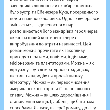
завсідників лондонських кав’ярень можна
було зустріти Ебенезера Кука, посереднього
поета і наївного чоловіка. Одного вечора все
змінюється, і з доленосного парі
розпочинається його мандрівка героя через
океан на інший континент і через
випробування до втрати невинності. Цей
роман можна прочитати як захопливу
пригоду з піратами, повіями, індіянами,
місіонерами та плантаторами. Можна — як
віртуозну гру з літературною традицією,
пастиш та пародію на просвітницьку
літературу. Можна — як переосмислення
американської історії та її колоніального
спадку. Можна — як шлях дорослішання і
становлення митця. І, либонь, ще багатьма
способами. Як кажуть герої роману, до лісу