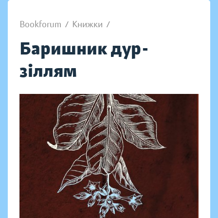
Bookforum
/
Книжки
/
Баришник дур-
зіллям