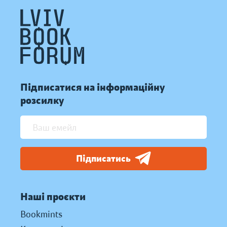
Підписатися на інформаційну
розсилку
Підписатись
Наші проєкти
Bookmints