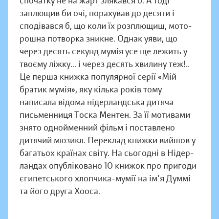
спочатку не на жарт злякався б. А тоді
заплющив би очі, порахував до десяти і
сподівався б, що коли їх розплю­щиш, мото­
рошна потворка зникне. Однак уяви, що
через десять секунд мумія усе ще лежить у
твоєму ліжку... і через десять хвилину теж!..
Це перша книжка популярної серії «Мій
братик мумія», яку кілька років тому
написала відома нідерландська дитяча
письменниця Тоска Ментен. За її мотивами
знято одноймен­ний фільм і поставлено
дитячий мюзикл. Переклад книжки вийшов у
багатьох країнах світу. На сьогодні в Нідер­
лан­дах опубліковано 10 книжок про пригоди
єгипетського хлопчика-мумії на ім'я Думмі
та його друга Хооса.