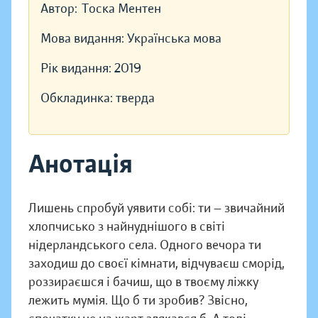
Автор:
Тоска Ментен
Мова видання:
Українська мова
Рік видання:
2019
Обкладинка:
тверда
Анотація
Лишень спробуй уявити собі: ти — звичайний
хлопчисько з най­нуд­ні­шого в світі
нідерландського села. Одного вечора ти
заходиш до своєї кімнати, відчуваєш сморід,
роззираєшся і бачиш, що в твоєму ліжку
лежить мумія. Що б ти зробив? Звісно,