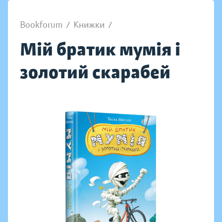
Bookforum
/
Книжки
/
Мій братик мумія і
золотий скарабей