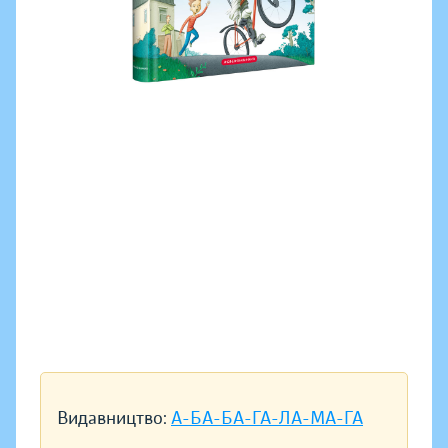
Видавництво:
А-БА-БА-ГА-ЛА-МА-ГА