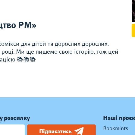
цтво РМ»
омікси для дітей та дорослих дорослих.
 році. Ми ще пишемо свою історію, тож цей
ацією 📚📚📚
у розсилку
Наші проє
Bookmints
Підписатись