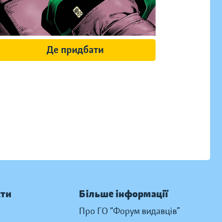
Де придбати
кти
Більше інформації
Про ГО “Форум видавців”