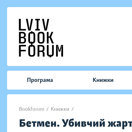
Програма
Книжки
Bookforum
/
Книжки
/
Бетмен. Убивчий жар