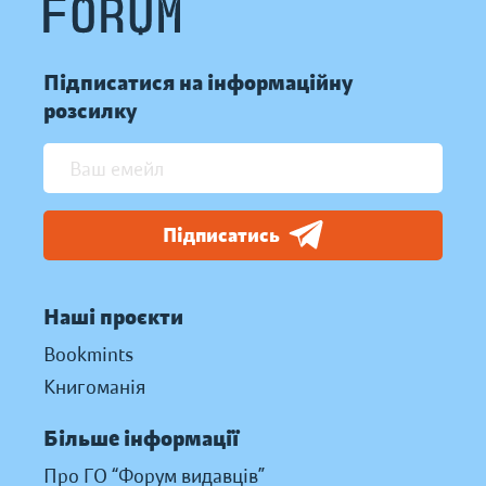
Підписатися на інформаційну
розсилку
Підписатись
Наші проєкти
Bookmints
Книгоманія
Більше інформації
Про ГО “Форум видавців”