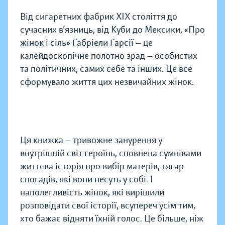
Від сигаретних фабрик XIX століття до
сучасних в’язниць, від Куби до Мексики, «Про
жінок і сіль» Ґабріели Ґарсії — це
калейдоскопічне полотно зрад — особистих
та політичних, самих себе та інших. Це все
сформувало життя цих незвичайних жінок.
Ця книжка — тривожне занурення у
внутрішній світ героїнь, сповнена сумнівами
життєва історія про вибір матерів, тягар
спогадів, які вони несуть у собі. І
наполегливість жінок, які вирішили
розповідати свої історії, всупереч усім тим,
хто бажає відняти їхній голос. Це більше, ніж