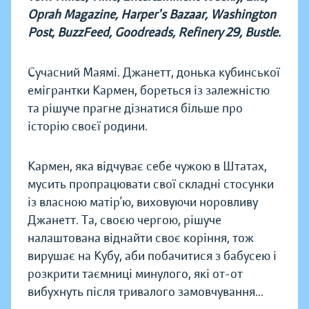
Oprah Magazine, Harper's Bazaar, Washington
Post, BuzzFeed, Goodreads, Refinery 29, Bustle.
Сучасний Маямі. Джанетт, донька кубинської
емігрантки Кармен, бореться із залежністю
та рішуче прагне дізнатися більше про
історію своєї родини.
Кармен, яка відчуває себе чужою в Штатах,
мусить пропрацювати свої складні стосунки
із власною матір’ю, виховуючи норовливу
Джанетт. Та, своєю чергою, рішуче
налаштована віднайти своє коріння, тож
вирушає на Кубу, аби побачитися з бабусею і
розкрити таємниці минулого, які от-от
вибухнуть після тривалого замовчування...