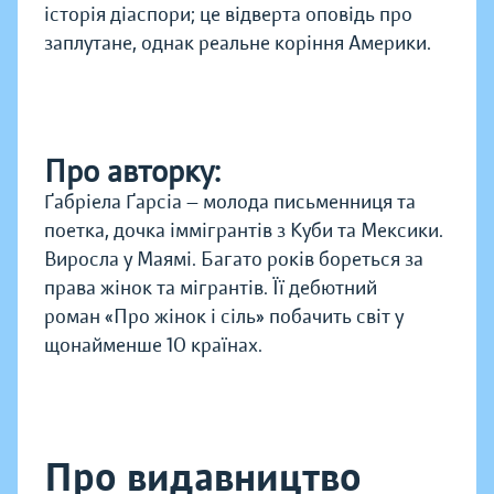
історія діаспори; це відверта оповідь про
заплутане, однак реальне коріння Америки.
Про авторку:
Ґабріела Ґарсіа — молода письменниця та
поетка, дочка іммігрантів з Куби та Мексики.
Виросла у Маямі. Багато років бореться за
права жінок та мігрантів. Її дебютний
роман «Про жінок і сіль» побачить світ у
щонайменше 10 країнах.
Про видавництво