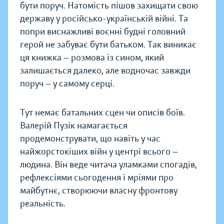
бути поруч. Натомість пішов захищати свою
державу у російсько-українській війні. Та
попри виснажливі воєнні будні головний
герой не забуває бути батьком. Так виникає
ця книжка — розмова із сином, який
залишається далеко, але водночас завжди
поруч — у самому серці.
Тут немає батальних сцен чи описів боїв.
Валерій Пузік намагається
продемонструвати, що навіть у час
найжорстокіших війн у центрі всього —
людина. Він веде читача уламками спогадів,
рефлексіями сьогодення і мріями про
майбутнє, створюючи власну фронтову
реальність.