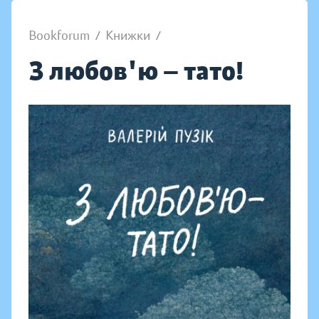
Bookforum
/
Книжки
/
З любов'ю — тато!