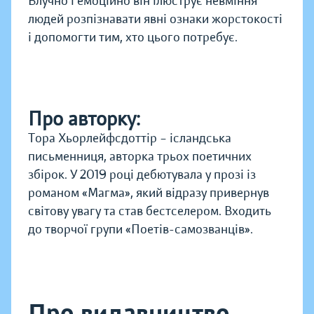
Влучно і емоційно він ілюструє невміння
людей розпізнавати явні ознаки жорстокості
і допомогти тим, хто цього потребує.
Про авторку:
Тора Хьорлейфсдоттір – ісландська
письменниця, авторка трьох поетичних
збірок. У 2019 році дебютувала у прозі із
романом «Магма», який відразу привернув
світову увагу та став бестселером. Входить
до творчої групи «Поетів-самозванців».
Про видавництво