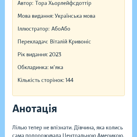
Автор:
Тора Хьорлейфсдоттір
Мова видання:
Українська мова
Іллюстратор:
АбоАбо
Перекладач:
Віталій Кривоніс
Рік видання:
2023
Обкладинка:
м'яка
Кількість сторінок:
144
Анотація
Лілью тепер не впізнати. Дівчина, яка колись
сама подорожувала Центральною Америкою,