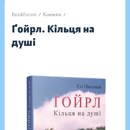
Bookforum
/
Книжки
/
Ґойрл. Кільця на
душі