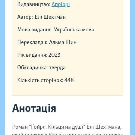
Видавництво:
Апріорі
Автор:
Елі Шехтман
Мова видання:
Українська мова
Перекладач:
Альма Шин
Рік видання:
2023
Обкладинка:
тверда
Кількість сторінок:
448
Анотація
Роман "Ґойрл. Кільця на душі" Елі Шехтмана,
який прожив в Україні понад шістдесят років