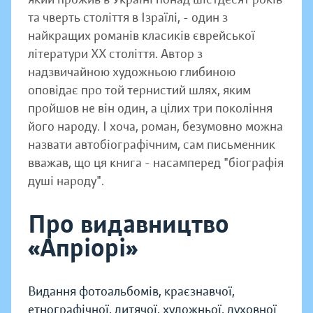
та чверть століття в Ізраїлі, - один з
найкращих романів класиків єврейської
літератури ХХ століття. Автор з
надзвичайною художньою глибиною
оповідає про той тернистий шлях, яким
пройшов не він один, а цілих три покоління
його народу. І хоча, роман, безумовно можна
назвати автобіографічним, сам письменник
вважав, що ця книга - насамперед "біографія
душі народу".
Про видавництво
«Апріорі»
Видання фотоальбомів, краєзнавчої,
етнографічної, дитячої, художньої, духовної