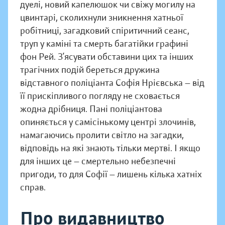
дуелі, новий капелюшок чи свіжу могилу на
цвинтарі, сколихнули зникнення хатньої
робітниці, загадковий спіритичний сеанс,
труп у каміні та смерть багатійки графині
фон Рей. З’ясувати обставини цих та інших
трагічних подій береться дружина
відставного поліціанта Софія Нрієвська — від
її прискіпливого погляду не сховається
жодна дрібниця. Пані поліціантова
опиняється у самісінькому центрі злочинів,
намагаючись пролити світло на загадки,
відповідь на які знають тільки мертві. І якщо
для інших це — смертельно небезпечні
пригоди, то для Софії — лишень кілька хатніх
справ.
Про видавництво