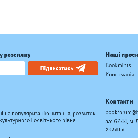
у розсилку
Наші проє
Bookmints
Підписатись
Книгоманія
Контакти
bookforum@b
ні на популяризацію читання, розвиток
ультурного і освітнього рівня
а/с 6644, м. 
Україна