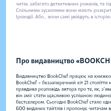
читає забагато детективних романів, та пі
Спільними зусиллями вони мають розкрити 
Ірландії. Або… вони самі увійдуть в історію
Про видавництво «BOOKCH
Видавництво BookChef працює на книжков
BookChef – беззаперечний хіт 21 століття
правдива розповідь автора про те, як, з'яв
він зміг стати щасливою успішною людиною
бестселером. Сьогодні BookChef стало одн
600 виданих тайтлів і пропонує читачам в