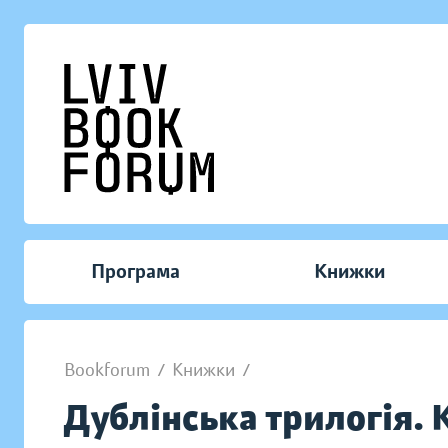
Програма
Книжки
Bookforum
/
Книжки
/
Дублінська трилогія. 