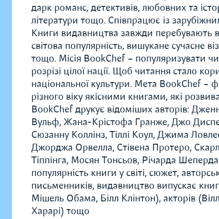
дарк романс, детективів, любовних та істо
літератури тощо. Співпрацює із зарубіжн
Книги видавництва завжди перебувають в
світова популярність, вишукане сучасне в
тощо. Місія BookChef – популяризувати чи
розрізі цілої нації. Щоб читання стало к
національної культури. Мета BookChef – 
різного віку якісними книгами, які розви
BookChef друкує відоміших авторів: Дженн
Вульф, Жана-Крістофа Гранже, Джо Диспен
Сюзанну Коллінз, Тіллі Коул, Джима Ловле
Джорджа Орвелла, Стівена Протеро, Скарле
Тіппінга, Мосян Тонсьов, Річарда Шеперда,
популярність книги у світі, сюжет, авторс
письменників, видавництво випускає книг
Мішель Обама, Білл Клінтон), акторів (Віл
Харарі) тощо