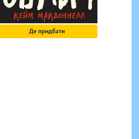
Де придбати