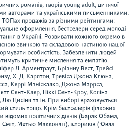
ричних романів, творів young adult, дитячої
ими авторами та українськими письменниками.
 ТОПах продажів за різними рейтингами:
ізуальне оформлення, бестселери серед молоді
тання в Україні. Розвивати кожного окремо в
орисною звичкою та складовою частиною нашої
формувати особистість. Забезпечити людей
ватимуть критичне мислення та емпатію.
іфер Л. Арментраут, Бріанну Вест, Трейсі
зу, Х. Д. Карлтон, Тревіса Джона Клюна,
сса, Керрі Маніскалко, Джона Маррса,
тт Сент-Клер, Ніккі Сент-Кроу, Коліна
 Лю Цисіня та ін. При виборі враховується
ький стиль тощо. Крім бестселерів фахових
и відомих політичних діячів (Барак Обама,
л Сміт, Метью Макконагі), істориків (Ювал