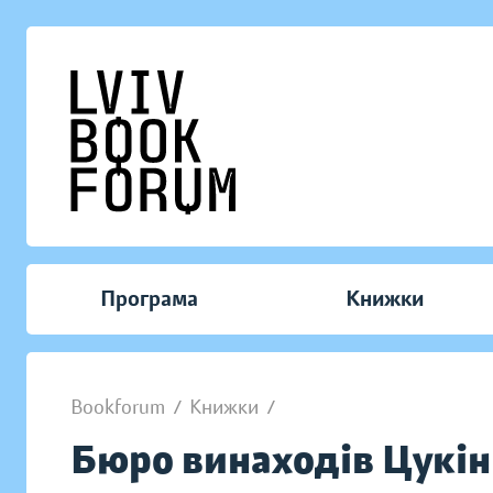
Програма
Книжки
Bookforum
/
Книжки
/
Бюро винаходів Цукін