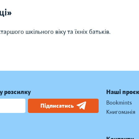
ці»
аршого шкільного віку та їхніх батьків.
у розсилку
Наші проє
Bookmints
Підписатись
Книгоманія