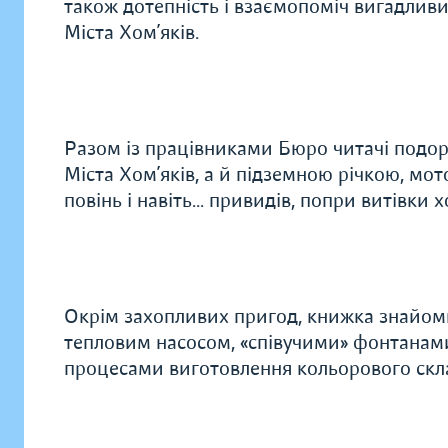
також дотепність і взаємопоміч вигадлив
Міста Хом’яків.
Разом із працівниками Бюро читачі под
Міста Хом’яків, а й підземною річкою, мо
повінь і навіть... привидів, попри витівки
Окрім захопливих пригод, книжка знайоми
тепловим насосом, «співучими» фонтанами
процесами виготовлення кольорового скла,