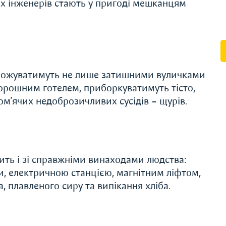
их інженерів стають у пригоді мешканцям
орожуватимуть не лише затишними вуличками
торошним готелем, приборкуватимуть тісто,
 хом’ячих недоброзичливих сусідів – щурів.
ть і зі справжніми винаходами людства:
, електричною станцією, магнітним ліфтом,
 плавленого сиру та випікання хліба.