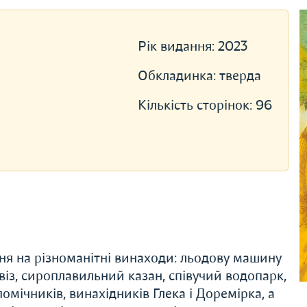
Рік видання:
2023
Обкладинка:
тверда
Кількість сторінок:
96
я на різноманітні винаходи: льодову машину
віз, сироплавильний казан, співучий водопарк,
омічників, винахідників Глека і Доремірка, а