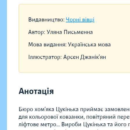
Видавництво:
Чорні вівці
Автор:
Уляна Письменна
Мова видання:
Українська мова
Іллюстратор:
Арсен Джанік’ян
Анотація
Бюро хом’яка Цукінька приймає замовленн
для кольорової ковзанки, повітряний пере
ліфтове метро... Вироби Цукінька та його п