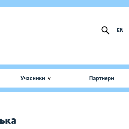
EN
Учасники
Партнери
ька