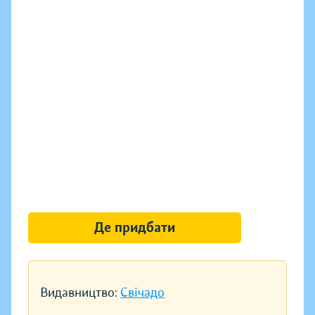
Де придбати
Видавництво:
Свічадо