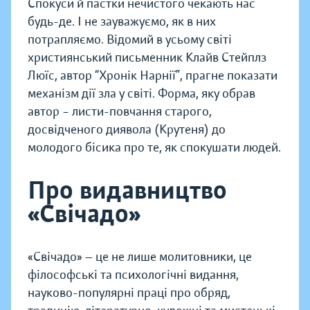
Спокуси й пастки нечистого чекають нас
будь-де. І не зауважуємо, як в них
потрапляємо. Відомий в усьому світі
християнський письменник Клайв Стейплз
Люїс, автор “Хронік Нарнії”, прагне показати
механізм дії зла у світі. Форма, яку обрав
автор – листи-повчання старого,
досвідченого диявола (Крутеня) до
молодого бісика про те, як спокушати людей.
Про видавництво
«Свічадо»
«Свічадо» — це не лише молитовники, це
філософські та психологічні видання,
науково-популярні праці про обряд,