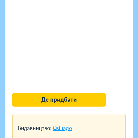
Де придбати
Видавництво:
Свічадо