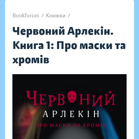
Bookforum
/
Книжки
/
Червоний Арлекін.
Книга 1: Про маски та
хромів