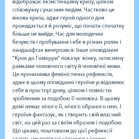
відображає екзистенційну кризу, цілком
співзвучну сучасним людям. Частково це
вікова криза, адже герой одного дня
прокидається й розуміє, що почати спочатку
більше не вийде. Час для молодечих
безумств і пробування себе в різних ролях і
ландшафтах вичерпався. Інше оповідання
"Крок до Гоморри" показує жінку, затиснену
рамками чоловічого світу й чоловічої мови.
Це пронизлива феміністична рефлексія,
адже в цьому оповіданні героїня усвідомлює
себе в просторі дому, цілком і повністю
зробленим за подобою її чоловіка. В цьому
домі немає нічого її, нічого обраного нею. І
героїня фантазує, як створить свій власний
світ, на цей раз за своїм образом і подобою.
Що цікаво, поштовхом до цієї рефлексії
стають несподівані стосунки з іншою