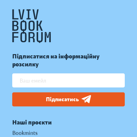
Підписатися на інформаційну
розсилку
Підписатись
Наші проєкти
Bookmints