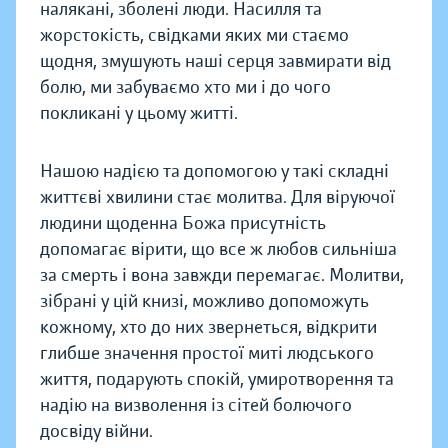
налякані, зболені люди. Насилля та
жорстокість, свідками яких ми стаємо
щодня, змушують наші серця завмирати від
болю, ми забуваємо хто ми і до чого
покликані у цьому житті.
Нашою надією та допомогою у такі складні
життєві хвилини стає молитва. Для віруючої
людини щоденна Божа присутність
допомагає вірити, що все ж любов сильніша
за смерть і вона завжди перемагає. Молитви,
зібрані у цій книзі, можливо допоможуть
кожному, хто до них звернеться, відкрити
глибше значення простої миті людського
життя, подарують спокій, умиротворення та
надію на визволення із сітей болючого
досвіду війни.