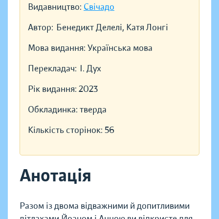
Видавництво:
Свічадо
Автор:
Бенедикт Делелі, Катя Лонгі
Мова видання:
Українська мова
Перекладач:
І. Дух
Рік видання:
2023
Обкладинка:
тверда
Кількість сторінок:
56
Анотація
Разом із двома відважними й допитливими
дітлахами Йоаном і Анною ви відкриєте для