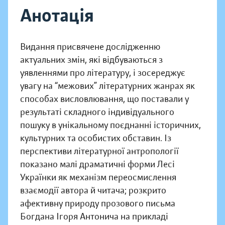
Анотація
Видання присвячене дослідженню
актуальних змін, які відбуваються з
уявленнями про літературу, і зосереджує
увагу на “межових” літературних жанрах як
способах висловлювання, що поставали у
результаті складного індивідуального
пошуку в унікальному поєднанні історичних,
культурних та особистих обставин. Із
перспективи літературної антропології
показано малі драматичні форми Лесі
Українки як механізм переосмислення
взаємодії автора й читача; розкрито
афективну природу прозового письма
Богдана Ігоря Антонича на прикладі