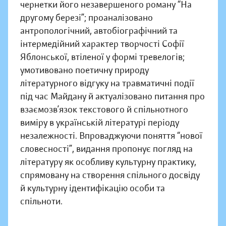
чернетки його незавершеного роману “На
другому березі”; проаналізовано
антропологічний, автобіографічний та
інтермедійний характер творчості Софії
Яблонської, втіленої у формі тревелогів;
умотивовано поетичну природу
літературного відгуку на травматичні події
під час Майдану й актуалізовано питання про
взаємозв’язок текстового й спільнотного
виміру в українській літературі періоду
незалежності. Впроваджуючи поняття “нової
словесності”, видання пропонує погляд на
літературу як особливу культурну практику,
спрямовану на створення спільного досвіду
й культурну ідентифікацію особи та
спільноти.