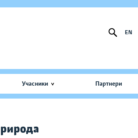
EN
Учасники
Партнери
 природа