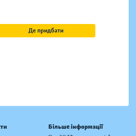
Де придбати
кти
Більше інформації