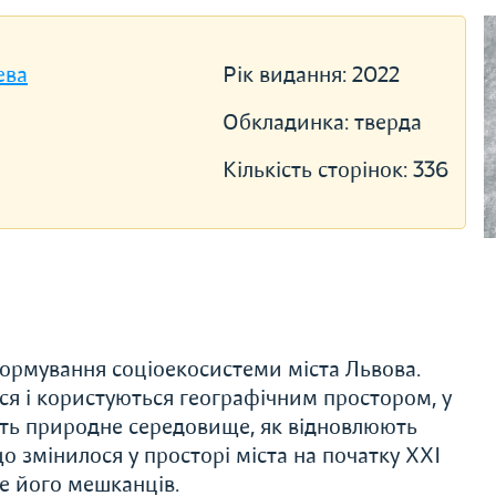
ева
Рік видання:
2022
Обкладинка:
тверда
Кількість сторінок:
336
формування соціоекосистеми міста Львова.
ся і користуються географічним простором, у
ють природне середовище, як відновлюють
о змінилося у просторі міста на початку ХХI
ще його мешканців.