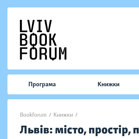
Програма
Книжки
Bookforum
/
Книжки
/
Львів: місто, простір,