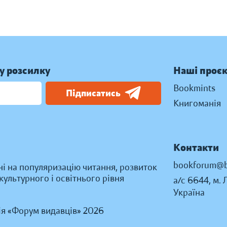
у розсилку
Наші проє
Bookmints
Підписатись
Книгоманія
Контакти
bookforum@b
ні на популяризацію читання, розвиток
ультурного і освітнього рівня
а/с 6644, м. 
Україна
ія «Форум видавців» 2026