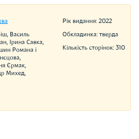
ева
Рік видання:
2022
іш, Василь
Обкладинка:
тверда
н, Ірина Савка,
Кількість сторінок:
310
шин Романа і
знєцова,
ня Єрмак,
др Михед,