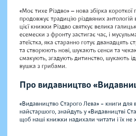
«Моє тихе Різдво» — нова збірка короткої
продовжує традицію різдвяних антологій в
цієї книжки Різдво святкує велика галицьк
есемески з фронту застигає час, і мусульм
атеїстка, яка старанно готує дванадцять ст
та створюють нові, шукають сенси та чека
смакують, згадують дитинство, шукають ід
вушка з грибами.
Про видавництво «Видавниц
«Видавництво Старого Лева» – книги для в
найстаршого, знайдуть у «Видавництві Ста
щоб наші книжки надихали читати і їх не хо