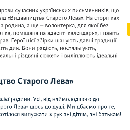
 прози сучасних українських письменників, що
ід «Видавництва Старого Лева». На сторінках
а родина, а ще — волонтерка, для якої без
анка, помішана на адвент-календарях, і навіть
рав. Герої цієї збірки шанують давні традиції
ють див. Вони радіють, ностальгують,
еальні різдвяні сюжети і виліплюють ідеальні
тво Старого Лева»
сієї родини. Усі, від наймолодшого до
рого Лева» щось до душі. Ми дбаємо про те,
тілося випускати з рук ані дітям, ані батькам!