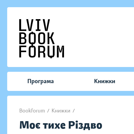
Програма
Книжки
Bookforum
/
Книжки
/
Моє тихе Різдво