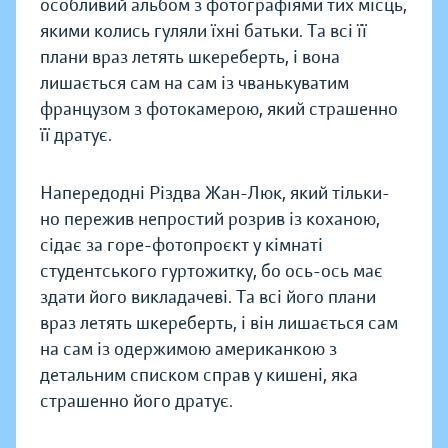
особливий альбом з фотографіями тих місць,
якими колись гуляли їхні батьки. Та всі її
плани враз летять шкереберть, і вона
лишається сам на сам із чванькуватим
французом з фотокамерою, який страшенно
її дратує.
Напередодні Різдва Жан-Люк, який тільки-
но пережив непростий розрив із коханою,
сідає за горе-фотопроєкт у кімнаті
студентського гуртожитку, бо ось-ось має
здати його викладачеві. Та всі його плани
враз летять шкереберть, і він лишається сам
на сам із одержимою американкою з
детальним списком справ у кишені, яка
страшенно його дратує.