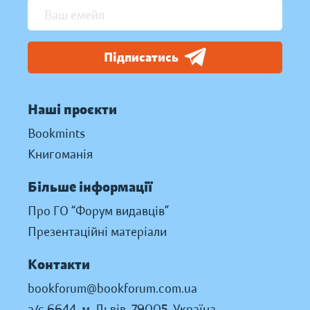
Підписатись
Наші проєкти
Bookmints
Книгоманія
Більше інформації
Про ГО “Форум видавців”
Презентаційні матеріали
Контакти
bookforum@bookforum.com.ua
а/с 6644, м. Львів, 79005, Україна