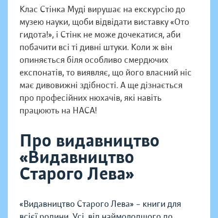
Клас Стінка Муді вирушає на екскурсію до
музею науки, щоби відвідати виставку «Ото
гидота!», і Стінк не може дочекатися, аби
побачити всі ті дивні штуки. Коли ж він
опиняється біля особливо смердючих
експонатів, то виявляє, що його власний ніс
має дивовижні здібності. А ще дізнається
про професійних нюхачів, які навіть
працюють на НАСА!
Про видавництво
«Видавництво
Старого Лева»
«Видавництво Старого Лева» – книги для
всієї родини. Усі, від наймолодшого до